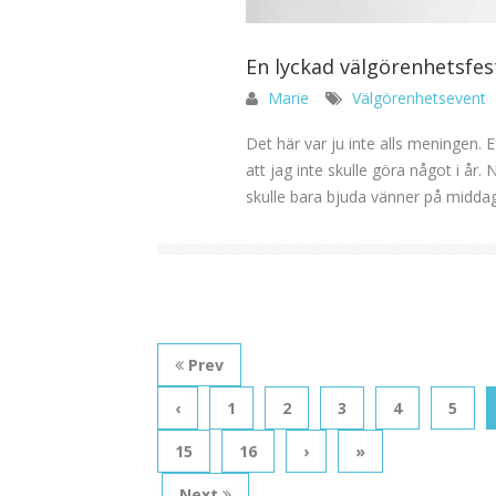
En lyckad välgörenhetsfes
Marie
Välgörenhetsevent
Det här var ju inte alls meningen. 
att jag inte skulle göra något i år.
skulle bara bjuda vänner på middag 
Prev
‹
1
2
3
4
5
15
16
›
»
Next