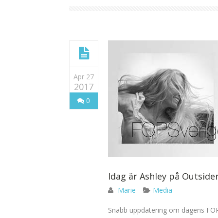
Apr 27
2017
0
Idag är Ashley på Outside
Marie
Media
Snabb uppdatering om dagens FOP h