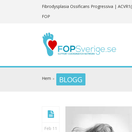
Fibrodysplasia Ossificans Progressiva
| ACVR1(
FOP
BLOGG
Hem
Feb 11