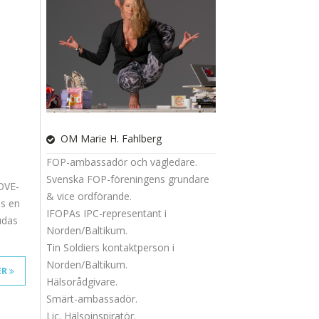
OM Marie H. Fahlberg
FOP-ambassadör och vägledare.
Svenska FOP-föreningens grundare
MOVE-
& vice ordförande.
ns en
IFOPAs IPC-representant i
udas
Norden/Baltikum.
Tin Soldiers kontaktperson i
Norden/Baltikum.
ER
Hälsorådgivare.
Smärt-ambassadör.
Lic. Hälsoinspiratör.