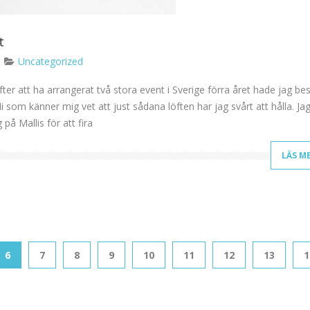
t
Uncategorized
Efter att ha arrangerat två stora event i Sverige förra året hade jag b
 Ni som känner mig vet att just sådana löften har jag svårt att hålla. Ja
på Mallis för att fira
LÄS M
6
7
8
9
10
11
12
13
1