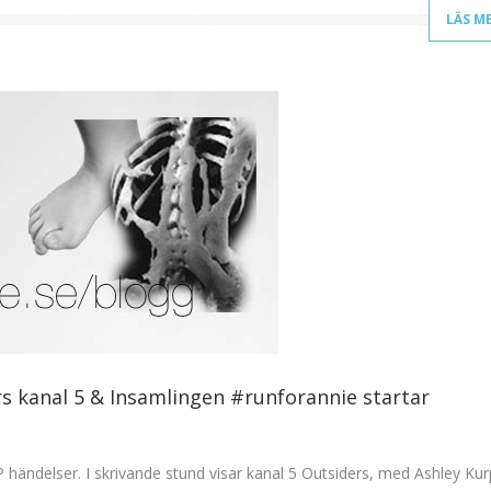
LÄS M
rs kanal 5 & Insamlingen #runforannie startar
ändelser. I skrivande stund visar kanal 5 Outsiders, med Ashley Kurp