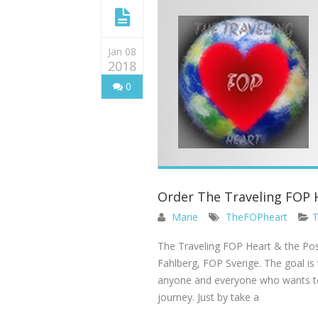
Jan 08
2018
0
Order The Traveling FOP 
Marie
TheFOPheart
T
The Traveling FOP Heart & the Post
Fahlberg, FOP Sverige. The goal is
anyone and everyone who wants to
journey. Just by take a