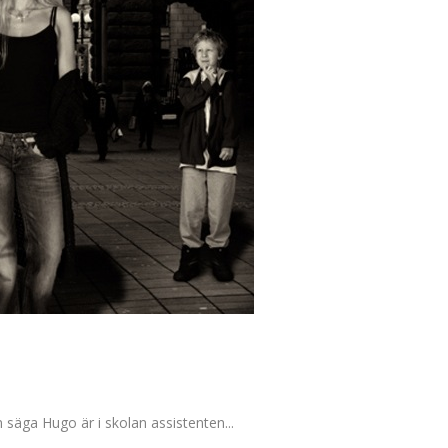
 säga Hugo är i skolan assistenten...