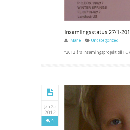
Insamlingsstatus 27/1-2012,
Marie
Uncategorized
”2012 års Insamlingsprojekt till FO
Jan 25
2012
0