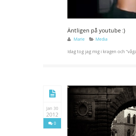
Äntligen på youtube :)
Marie
Media
Idag tog jag mig i kragen och “vågade
Jan 30
2012
0