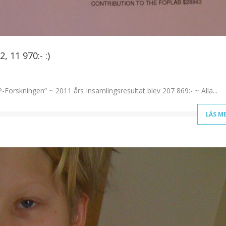
 11 970:- :)
P-Forskningen” ~ 2011 års Insamlingsresultat blev 207 869:- ~ Alla...
LÄS M