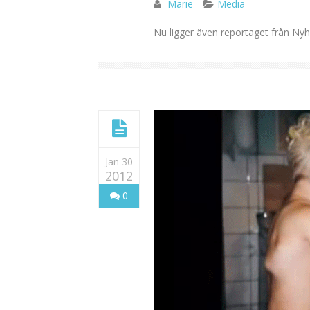
Marie
Media
Nu ligger även reportaget från Ny
Jan 30
2012
0