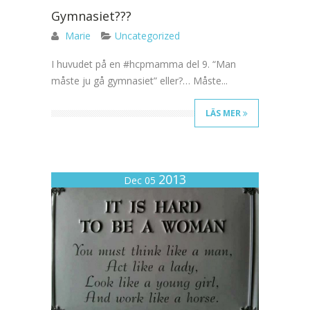
Gymnasiet???
Marie
Uncategorized
I huvudet på en #hcpmamma del 9. “Man
måste ju gå gymnasiet” eller?… Måste...
LÄS MER
2013
Dec 05