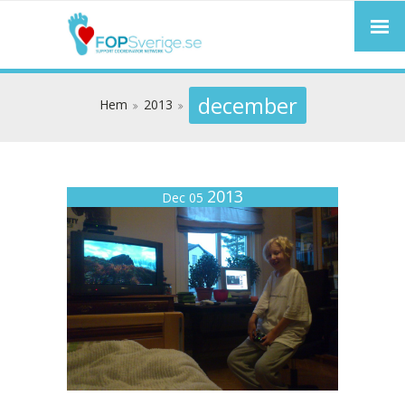
december
Hem
2013
2013
Dec 05