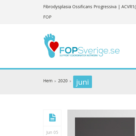
Fibrodysplasia Ossificans Progressiva
| ACVR1(
FOP
juni
Hem
2020
Jun 05