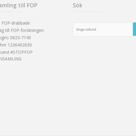
amling till FOP
Sök
d FOP-drabbade
ag till FOP-forskningen
kgiro 5823-7140
shnr 1236402630
band #STOPFOP
INSAMLING