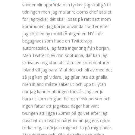
vänner blir upprörda och tycker jag skall gå till
tidningen men jag mailar rektorns chef istället
för jag tycker det skall lösas på rätt sätt inom
kommunen. Jag börjar använda Twitter efter
jag köpt en ny mobil (Äntligen en NY! inte
begagnad) som hade en Twitterapp
automatiskt i, jag fatta ingenting från början.
Men Twitter blev min soptunna, där kan jag
skriva av mig utan att få tusen kommentarer.
Ibland vill jag bara få ut det och bli av med det
så jag kan gå vidare. Jag gillar inte att gnälla,
men ibland måste saker ut och upp till ytan
när jag känner att ingen förstår. Jag ser ju
bara ut som en glad, hel och frisk person och
ingen fattar att jag vissa dagar har varit
tvungen att ligga i 20min på golvet efter jag
duschat och tvättat håret innan jag ens orkar
torka mig, smörja in mig och ta på mig kläder.
Att prioritera och välja de roliga och galna