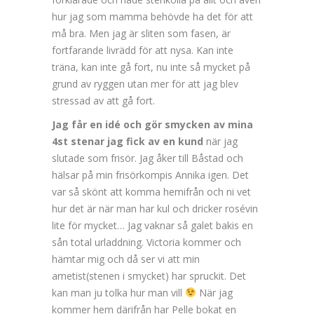
hur jag som mamma behövde ha det för att
må bra. Men jag är sliten som fasen, är
fortfarande livrädd för att nysa. Kan inte
träna, kan inte gå fort, nu inte så mycket på
grund av ryggen utan mer för att jag blev
stressad av att gå fort.
Jag får en idé och gör smycken av mina
4st stenar jag fick av en kund
när jag
slutade som frisör. Jag åker till Båstad och
hälsar på min frisörkompis Annika igen. Det
var så skönt att komma hemifrån och ni vet
hur det är när man har kul och dricker rosévin
lite för mycket… Jag vaknar så galet bakis en
sån total urladdning. Victoria kommer och
hämtar mig och då ser vi att min
ametist(stenen i smycket) har spruckit. Det
kan man ju tolka hur man vill
När jag
kommer hem därifrån har Pelle bokat en