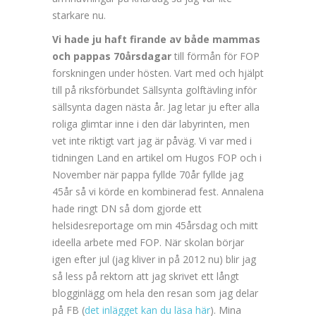
starkare nu.
Vi hade ju haft firande av både mammas
och pappas 70årsdagar
till förmån för FOP
forskningen under hösten. Vart med och hjälpt
till på riksförbundet Sällsynta golftävling inför
sällsynta dagen nästa år. Jag letar ju efter alla
roliga glimtar inne i den där labyrinten, men
vet inte riktigt vart jag är påväg. Vi var med i
tidningen Land en artikel om Hugos FOP och i
November när pappa fyllde 70år fyllde jag
45år så vi körde en kombinerad fest. Annalena
hade ringt DN så dom gjorde ett
helsidesreportage om min 45årsdag och mitt
ideella arbete med FOP. När skolan börjar
igen efter jul (jag kliver in på 2012 nu) blir jag
så less på rektorn att jag skrivet ett långt
blogginlägg om hela den resan som jag delar
på FB (
det inlägget kan du läsa här
). Mina