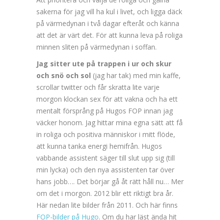
sakerna för jag vill ha kul i livet, och ligga däck
på värmedynan i två dagar efteråt och känna
att det är värt det. För att kunna leva på roliga
minnen sliten på värmedynan i soffan.
Jag sitter ute på trappen i ur och skur
och snö och sol
(jag har tak) med min kaffe,
scrollar twitter och får skratta lite varje
morgon klockan sex för att vakna och ha ett
mentalt försprång på Hugos FOP innan jag
väcker honom. Jag hittar mina egna sätt att få
in roliga och positiva människor i mitt flöde,
att kunna tanka energi hemifrån. Hugos
vabbande assistent säger till slut upp sig (till
min lycka) och den nya assistenten tar över
hans jobb…. Det börjar gå åt rätt håll nu… Mer
om det i morgon. 2012 blir ett riktigt bra år.
Här nedan lite bilder från 2011. Och här finns
FOP-bilder på Hugo
. Om du har läst ända hit