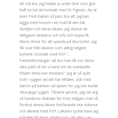
att må bra. Jag hadde ju under året som gick
haft en hel del kontakt med Dr Pignolo. Nu är
även Fred Kaplan så pass bra att jag kan
lägga med honom i ett mail till den här
familjen och deras läkare. Jag skickar de
viktigaste länkarna och info och kopia till
Eileen Shore för att speeda på dna testet. Jag
får svar från läkaren som aldrig tidigare
kommit i kontakt med FOP ”…
Patientföreningar i all ära men låt oss sköta
våra jobb så tar vi hand om de eventuella
följder detta kan innebära”. Jag är så sjukt
trött i ryggen vid det här tillfället, står med
datorn på bänken vid spisen för jag inte kunde
sitta ppga ryggen. Tårarna sprutar, jag var arg
så händerna skakade för trots tidigare mail så
förstod denna läkare fortfarande inte riskerna
och allvaret med FOP. Läkaren tyckte bara jag
krånglat till deras arbete och satt dem i en