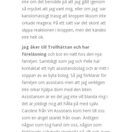
inte om det berodde på att jag gått igenom
så mycket att jag vant mig, eller om jag var
känslomässigt trasig att kroppen liksom inte
orkade reagera. På ett sätt var det skönt att
slippa reaktionen i kroppen, men det kändes
inte helt ok.
Jag åker till Trollhättan och har
föreläsning
och bor en natt hos den nya
familjen. Samtidigt som jag och Pelle har
kontaktat ett nytt assistansbolag och är mitt i
soppan av av byta bolag. Så jag förklarar för
familjen om assistans men att jag verkligen
inte orkar hjälpa dom med den biten.
Assistansen är en del jag inte vill blanda mig i
det är jobbigt nog att hålla på med själv.
Caroline från VH Assistans kom hem till oss
som en ängel skänkt från ovan. Äntligen
någon som tog hand om oss, någon som
förklarade och hade stenkolla på allt och även