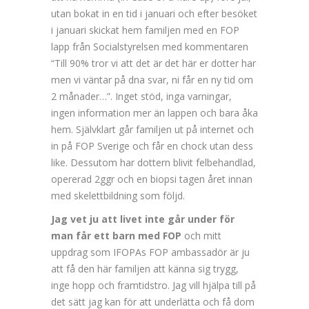
utan bokat in en tid i januari och efter besöket
i januari skickat hem familjen med en FOP
lapp från Socialstyrelsen med kommentaren
“Till 90% tror vi att det är det här er dotter har
men vi väntar på dna svar, ni får en ny tid om
2 månader…”. Inget stöd, inga varningar,
ingen information mer än lappen och bara åka
hem. Självklart går familjen ut på internet och
in på FOP Sverige och får en chock utan dess
like. Dessutom har dottern blivit felbehandlad,
opererad 2ggr och en biopsi tagen året innan
med skelettbildning som följd.
Jag vet ju att livet inte går under för
man får ett barn med FOP
och mitt
uppdrag som IFOPAs FOP ambassadör är ju
att få den här familjen att känna sig trygg,
inge hopp och framtidstro. Jag vill hjälpa till på
det sätt jag kan för att underlätta och få dom