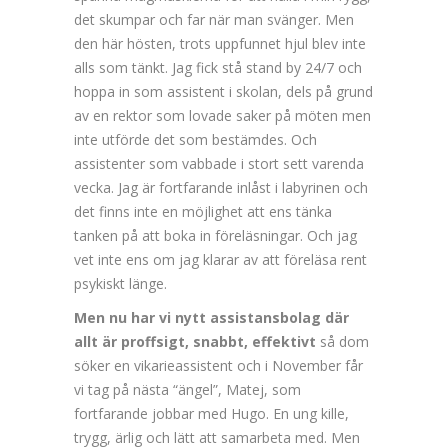
det skumpar och far när man svänger. Men
den här hösten, trots uppfunnet hjul blev inte
alls som tänkt. Jag fick stå stand by 24/7 och
hoppa in som assistent i skolan, dels på grund
av en rektor som lovade saker på möten men
inte utförde det som bestämdes. Och
assistenter som vabbade i stort sett varenda
vecka. Jag är fortfarande inlåst i labyrinen och
det finns inte en möjlighet att ens tänka
tanken på att boka in föreläsningar. Och jag
vet inte ens om jag klarar av att föreläsa rent
psykiskt länge.
Men nu har vi nytt assistansbolag där
allt är proffsigt, snabbt, effektivt
så dom
söker en vikarieassistent och i November får
vi tag på nästa “ängel”, Matej, som
fortfarande jobbar med Hugo. En ung kille,
trygg, ärlig och lätt att samarbeta med. Men