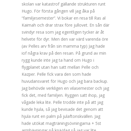
skolan var katastrof gällande strukturen runt
Hugo. För första gången vill jag åka på
“familjesemester”. Vi bokar en resa till Ras al
Kaimah och drar strax före jullovet. En sån där
svindyr resa som jag egentligen tycker är åt
helvete för dyr. Men den var värd varenda öre
(av Pelles arv från sin mamma typ) Jag hade
iof några krav på den resan. På grund av min
rygg kunde inte jag ta hand om Hugo i
flygplanet utan han satt mellan Pelle och
Kazper. Pelle fick vara den som hade
huvudansvaret för Hugo och jag bara backup.
Jag behövde verkligen en vilasemester och jag
fick det, med familjen. Ryggen satt ihop, jag
vågade leka lite. Pelle trodde inte på att jag
kunde hjula, så jag bevisade det genom att
hjula runt en palm på julaftonskvällen. Jag
hade utökat magträningsövningarna + 5st
armhävningar på knä/dag så jag var lite