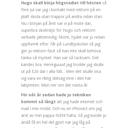
Hugo skall börja högstadiet till hösten
så
före jul var jag i kontakt med rektorn på en
platt skola utan trappor på andra sidan stan.
Nu i början på året var vi på möte där,
superbra skolmiljö för Hugo och rektorn
verkade jättetrevlig. Skönt, hjulet var ju redan
uppfunnit efter 7år på Lundbyskolan så jag
ger ju rektorn facit så han inte skall behöva
tänka så mycket. Han var så tacksam. Det
kändes bra. Herreguuud jag trodde jag skulle
ut på E20 där i alla fall… Men det skulle visa
sig vara en riktig skitväg inne i den här
labyrinten. Men ner om det nästa år.
För nåt år sedan hade ju tekniken
kommit så långt
att jag hade internet och
mail i min mobil. Och nu en iPhone3 om jag
ärvt av min pappa IGEN! haha. Så jag kunde ju
ändå få en hel del gjort när jag låg på