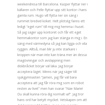
weekendresa till Barcelona. Kazper flyttar ner i
källaren och Pelle flyttar upp sitt kontor i hans
gamla rum. Hugo vill flytta ner sin säng i
rummet bredvid köket. Helt plötslig fanns ett
ledigt “eget rum” till mig mig hemma i huset.
Så jag säger upp kontoret och får ett eget
hemmakontor som jag kan stänga in mig i. En
säng med värmedyna så jag kan ligga och vila
ryggen. Alltså, man blir ju inte starkare i
kroppen när man inte kan träna mer än dessa
magövningar och avslappning men
diskbråcket börjar väl läka. Jag börjar
acceptera läget. Minns när jag säger till
sjukgymnasten “Jamen, jag får väl bara
acceptera att jag får röra mig som en robot
resten av livet” men han svarar “Näe Marie!
Du skall kunna röra dig normalt iaf”. Jag tror
hans ord har betytt mycket. Vetskapen om att