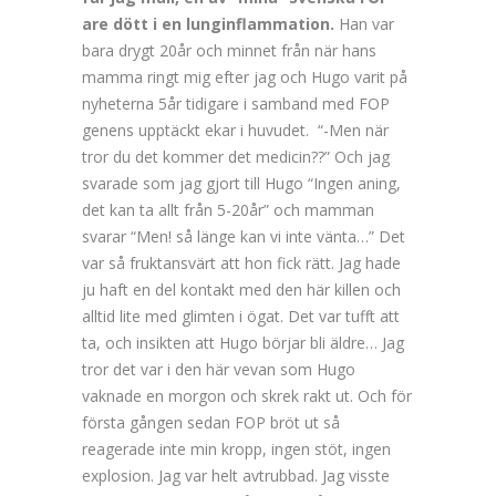
are dött i en lunginflammation.
Han var
bara drygt 20år och minnet från när hans
mamma ringt mig efter jag och Hugo varit på
nyheterna 5år tidigare i samband med FOP
genens upptäckt ekar i huvudet. “-Men när
tror du det kommer det medicin??” Och jag
svarade som jag gjort till Hugo “Ingen aning,
det kan ta allt från 5-20år” och mamman
svarar “Men! så länge kan vi inte vänta…” Det
var så fruktansvärt att hon fick rätt. Jag hade
ju haft en del kontakt med den här killen och
alltid lite med glimten i ögat. Det var tufft att
ta, och insikten att Hugo börjar bli äldre… Jag
tror det var i den här vevan som Hugo
vaknade en morgon och skrek rakt ut. Och för
första gången sedan FOP bröt ut så
reagerade inte min kropp, ingen stöt, ingen
explosion. Jag var helt avtrubbad. Jag visste