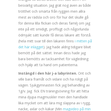
besvärlig situation. Jag grät nog även av både
trötthet och smärta från ryggen men allra
mest av rädsla och oro för hur det skulle gå
för denna lilla flickan och deras familj om jag
inte på ett smidigt, proffsigt och någorlunda
ödmjukt sätt kunde få deras läkare att förstå.
(hela mitt svar till den läkaren finns
i mitten på
det här inlägget
). Jag hade aldrig tidigare blivit
bemött på det sättet. Innan dess hade jag
bara bemötts av tacksamhet för vägledning
och hjälp att ta hand om patienterna.
Instängd i den här j-a labyrinten.
Ont och
ville bara framåt och vidare och ha roligt på
vägen. Sjukgymnasten fick jag behandling av
1g/v. Jag fick EN träningsövning för att hitta
mina djupa magmuskler men den handlade
lika mycket om att lära mig slappna av i rygg,
nacke, axlar och käkar (Min
magvideo på min