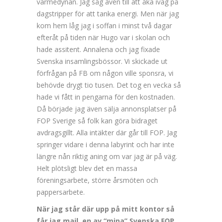
värmedynan. Jag såg även till att åka iväg på
dagstripper för att tanka energi. Men när jag
kom hem låg jag i soffan i minst två dagar
efteråt på tiden när Hugo var i skolan och
hade assitent. Annalena och jag fixade
Svenska insamlingsbössor. Vi skickade ut
förfrågan på FB om någon ville sponsra, vi
behövde drygt tio tusen. Det tog en vecka så
hade vi fått in pengarna för den kostnaden.
Då började jag även sälja annonsplatser på
FOP Sverige så folk kan göra bidraget
avdragsgillt. Alla intäkter där går till FOP. Jag
springer vidare i denna labyrint och har inte
längre nån riktig aning om var jag är på väg.
Helt plötsligt blev det en massa
föreningsarbete, större årsmöten och
pappersarbete.
När jag står där upp på mitt kontor så
får jag mail, en av “mina” Svenska FOP