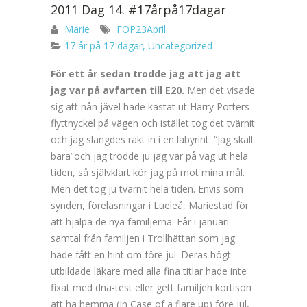
2011 Dag 14. #17årpå17dagar
Marie
FOP23April
17 år på 17 dagar
,
Uncategorized
För ett år sedan trodde jag att jag att
jag var på avfarten till E20.
Men det visade
sig att nån jävel hade kastat ut Harry Potters
flyttnyckel på vägen och istället tog det tvärnit
och jag slängdes rakt in i en labyrint. “Jag skall
bara”och jag trodde ju jag var på väg ut hela
tiden, så självklart kör jag på mot mina mål.
Men det tog ju tvärnit hela tiden. Envis som
synden, föreläsningar i Lueleå, Mariestad för
att hjälpa de nya familjerna. Får i januari
samtal från familjen i Trollhättan som jag
hade fått en hint om före jul. Deras högt
utbildade läkare med alla fina titlar hade inte
fixat med dna-test eller gett familjen kortison
att ha hemma (In Case of a flare up) före jul,