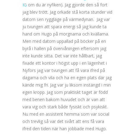
IG
om du är nyfiken). Jag gjorde den så fort
jag blev trött. Jag orkade stå korta stunder vid
datorn sen ryggläge på värmedynan. Jag var
ju tvungen att spara energi så jag kunde ta
hand om Hugo på morgnarna och kvällarna.
Men med datorn uppallad på böcker på en
byrå i hallen på övervåningen eftersom jag
inte kunde sitta. Det var inte hållbart, jag
fixade ett kontor i högst upp i en lägenhet i
Nyfors jag var tvungen att få vara ifred på
dagarna och vila och ha en egen plats där jag
kände mig fri. Jag var ju liksom instängd i min
egen kropp. Jag som praktiskt taget är född
med benen bakom huvudet och är van att
vara vig och stark både fysiskt och psykiskt.
Nu med en assistent hemma som var social
och trevlig så var det svårt att ens få vara
ifred den tiden när han jobbade med Hugo.