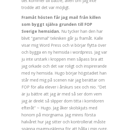
det kommer bli bättre, även om jag inte
trodde att det var möjligt.
Framåt hösten får jag mail från killen
som byggt själva grunden till FOP
Sverige hemsidan.
Nu tycker han den har
blivit “gammal” tekniken går ju framåt. Kalle
visar mig Word Press och vi börjar flytta över
och bygga en ny hemsida i wordpress. Jag var
ju inte urstark i kroppen men såpass bra att
jag orkade och det var roligt och inspirerande
med ny hemsida. Hugo börjar högstadiet han
står med mig på scenen när jag berättar om
FOP för alla elever i årskurs sex och nio. “Det
är ju bättre att jag är med så ser dom vem
jag är direkt så slipper dom titta i korridoren
efteråt” ~ Hugo. Jag åker skolskjuts med
honom på morgnarna. Jag minns första
halvåret hur jag sitter och kontrollerat måste
spänna magmusklerna för att hålla i min rygg,