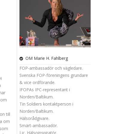
OM Marie H. Fahlberg
FOP-ambassadör och vägledare.
Svenska FOP-föreningens grundare
i
& vice ordförande.
m
IFOPAs IPC-representant i
har
Norden/Baltikum.
 som
Tin Soldiers kontaktperson i
Norden/Baltikum.
n till
Hälsorådgivare.
iva om
Smärt-ambassadör.
d som
Lic. Hälsoinspiratör.