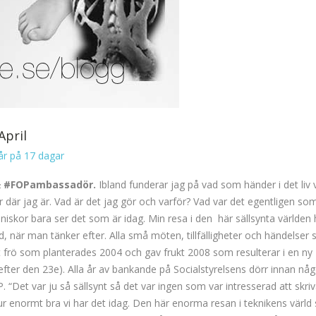
April
år på 17 dagar
& #FOPambassadör.
Ibland funderar jag på vad som händer i det liv v
r där jag är. Vad är det jag gör och varför? Vad var det egentligen so
nniskor bara ser det som är idag. Min resa i den här sällsynta världen 
tid, när man tänker efter. Alla små möten, tillfälligheter och händelser
tt frö som planterades 2004 och gav frukt 2008 som resulterar i en ny
efter den 23e). Alla år av bankande på Socialstyrelsens dörr innan någo
FOP. “Det var ju så sällsynt så det var ingen som var intresserad att skr
hur enormt bra vi har det idag. Den här enorma resan i teknikens värl