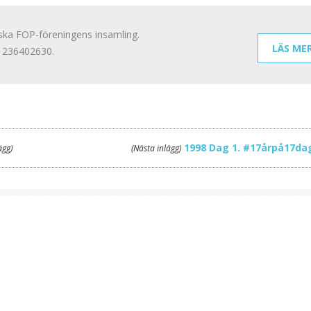
ska FOP-föreningens insamling.
LÄS ME
 1236402630.
1998 Dag 1. #17årpå17da
ägg)
(Nästa inlägg)