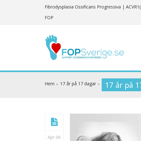
Fibrodysplasia Ossificans Progressiva
| ACVR1(
FOP
17 år på 
Hem
17 år på 17 dagar
Apr 06