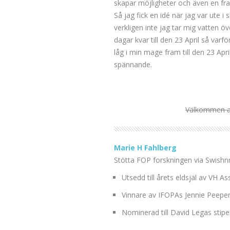
skapar möjligheter och även en fr
Så jag fick en idé när jag var ute
verkligen inte jag tar mig vatten öv
dagar kvar till den 23 April så varf
låg i min mage fram till den 23 April
spännande.
Välkommen at
Marie H Fahlberg
Stötta FOP forskningen via Swishn
Utsedd till årets eldsjäl av VH As
Vinnare av IFOPAs Jennie Peeper
Nominerad till David Legas stip