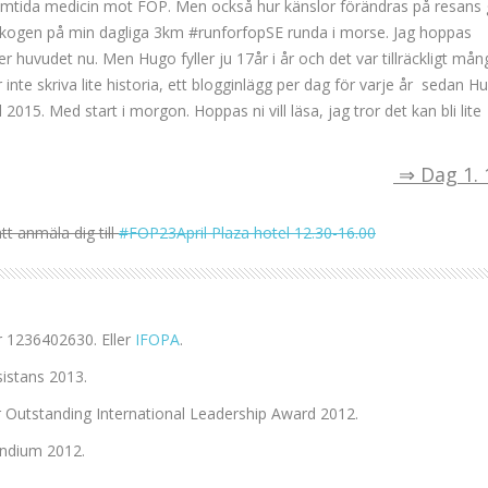
amtida medicin mot FOP. Men också hur känslor förändras på resans 
 i skogen på min dagliga 3km #runforfopSE runda i morse. Jag hoppas
er huvudet nu. Men Hugo fyller ju 17år i år och det var tillräckligt mån
ör inte skriva lite historia, ett blogginlägg per dag för varje år sedan H
 2015. Med start i morgon. Hoppas ni vill läsa, jag tror det kan bli lite
⇒ Dag 1. 
t anmäla dig till
#FOP23April Plaza hotel 12.30-16.00
r 1236402630. Eller
IFOPA
.
sistans 2013.
 Outstanding International Leadership Award 2012.
endium 2012.