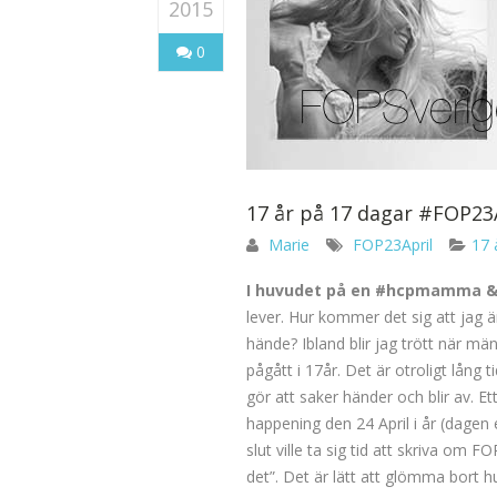
2015
0
17 år på 17 dagar #FOP23
Marie
FOP23April
17 
I huvudet på en #hcpmamma 
lever. Hur kommer det sig att jag ä
hände? Ibland blir jag trött när mä
pågått i 17år. Det är otroligt lång 
gör att saker händer och blir av. E
happening den 24 April i år (dagen 
slut ville ta sig tid att skriva om 
det”. Det är lätt att glömma bort 