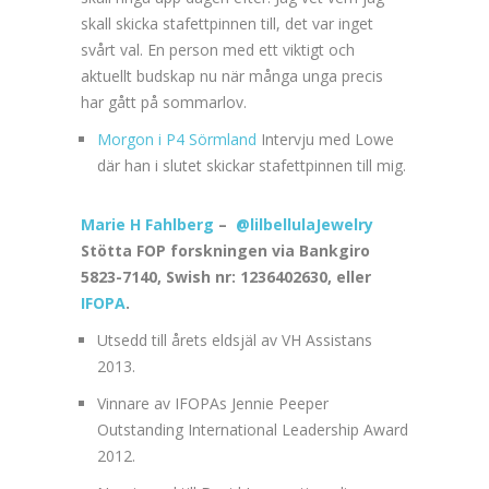
skall skicka stafettpinnen till, det var inget
svårt val. En person med ett viktigt och
aktuellt budskap nu när många unga precis
har gått på sommarlov.
Morgon i P4 Sörmland
Intervju med Lowe
där han i slutet skickar stafettpinnen till mig.
Marie H Fahlberg
–
@lilbellulaJewelry
Stötta FOP forskningen via Bankgiro
5823-7140, Swish nr: 1236402630, eller
IFOPA
.
Utsedd till årets eldsjäl av VH Assistans
2013.
Vinnare av IFOPAs Jennie Peeper
Outstanding International Leadership Award
2012.