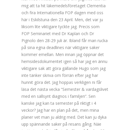
mig att ta hit läkemedelsföretaget Clementia
och fira Internationella FOP dagen med oss
här i Eskilstuna den 23 April. Men, det var ju
liksom lite viktigare tyckte jag. Precis som
FOP Seminariet med Dr Kaplan och Dr
Pignolo den 28-29 juli är. Ibland får man rucka
på sina egna deadlines när viktigare saker
kommer emellan. Men innan jag öppnar det
hemsidesdokumentet igen så har jag en ännu
viktigare sak att göra gällande Hugo som jag
inte tänker skriva om förrän efter jag har
hunnit göra det. Jag hoppas verkligen ni får
läsa det nästa vecka “Semester & vardagslivet
med en sällsynt diagnos i familjen”. Sen
kanske jag kan ta semester på riktigt i 4
veckor? Jag har en plan på det, men mina
planer vet man ju aldrig med. Det kan ju dyka
upp spännande saker på resans gång. Näe