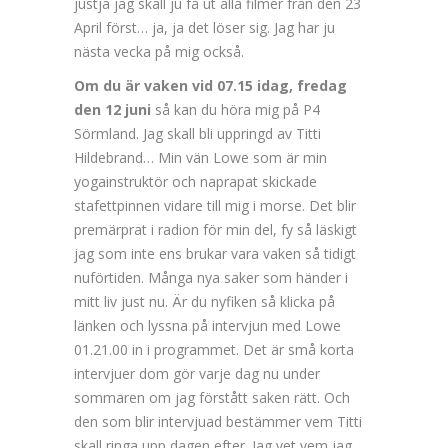
justja jag skall ju få ut alla filmer från den 23
April först… ja, ja det löser sig. Jag har ju
nästa vecka på mig också.
Om du är vaken vid 07.15 idag, fredag
den 12 juni
så kan du höra mig på P4
Sörmland. Jag skall bli uppringd av Titti
Hildebrand… Min vän Lowe som är min
yogainstruktör och naprapat skickade
stafettpinnen vidare till mig i morse. Det blir
premärprat i radion för min del, fy så läskigt
jag som inte ens brukar vara vaken så tidigt
nuförtiden. Många nya saker som händer i
mitt liv just nu. Är du nyfiken så klicka på
länken och lyssna på intervjun med Lowe
01.21.00 in i programmet. Det är små korta
intervjuer dom gör varje dag nu under
sommaren om jag förstått saken rätt. Och
den som blir intervjuad bestämmer vem Titti
skall ringa upp dagen efter. Jag vet vem jag