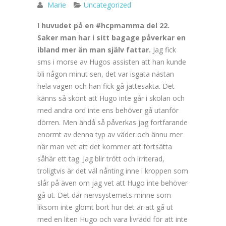
Marie
Uncategorized
I huvudet på en #hcpmamma del 22.
Saker man har i sitt bagage påverkar en
ibland mer än man själv fattar.
Jag fick
sms i morse av Hugos assisten att han kunde
bli någon minut sen, det var isgata nästan
hela vägen och han fick gå jättesakta. Det
känns så skönt att Hugo inte går i skolan och
med andra ord inte ens behöver gå utanför
dörren. Men ändå så påverkas jag fortfarande
enormt av denna typ av väder och ännu mer
när man vet att det kommer att fortsätta
såhär ett tag. Jag blir trött och irriterad,
troligtvis är det väl nånting inne i kroppen som
slår på även om jag vet att Hugo inte behöver
gå ut. Det där nervsystemets minne som
liksom inte glömt bort hur det är att gå ut
med en liten Hugo och vara livrädd för att inte