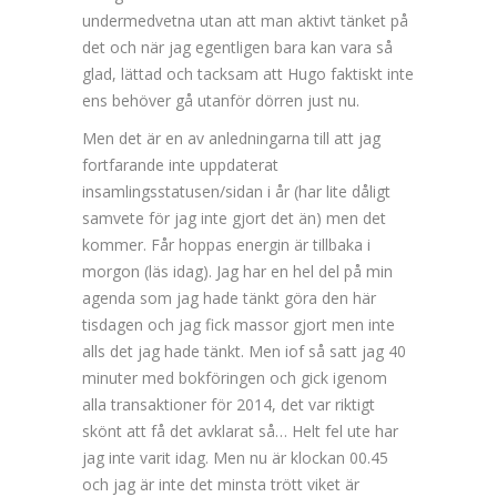
undermedvetna utan att man aktivt tänket på
det och när jag egentligen bara kan vara så
glad, lättad och tacksam att Hugo faktiskt inte
ens behöver gå utanför dörren just nu.
Men det är en av anledningarna till att jag
fortfarande inte uppdaterat
insamlingsstatusen/sidan i år (har lite dåligt
samvete för jag inte gjort det än) men det
kommer. Får hoppas energin är tillbaka i
morgon (läs idag). Jag har en hel del på min
agenda som jag hade tänkt göra den här
tisdagen och jag fick massor gjort men inte
alls det jag hade tänkt. Men iof så satt jag 40
minuter med bokföringen och gick igenom
alla transaktioner för 2014, det var riktigt
skönt att få det avklarat så… Helt fel ute har
jag inte varit idag. Men nu är klockan 00.45
och jag är inte det minsta trött viket är