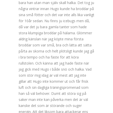
bara han utan man själv skall halka. Det tog ju
några vintrar innan Hugo kunde ha broddar på
sina små fötter och det var inte alls lika vanligt
för 10år sedan. Nu finns ju icebugs men då,
då var det ju bara gamla tanter som hade
stora klumpiga broddar på hälarna. Glömmer
aldrig känslan när jag köpte mina första
broddar som var små, bra och lätta att sätta
på/ta av skorna och helt plötsligt kunde jag gå
i bra tempo och ha fäste för att köra
rullstolen. Och känna att jag hade fäste när
jag gick med Hugo i både snö och halka. Vad
som stör mig idag är väl mest att jag inte
gillar att Hugo inte kommer ut och får frisk
luft och sin dagliga träningspromenad som
han så väl behöver. Dumt att störa sig på
saker man inte kan påverka men det är väl
kanske det som är störande och suger
energin. Att det liksom bara attackerar ens