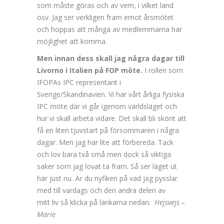
som måste göras och av vem, i vilket land
osv. Jag ser verkligen fram emot årsmötet
och hoppas att många av medlemmarna har
möjlighet att komma.
Men innan dess skall jag några dagar till
Livorno i Italien på FOP möte.
I rollen som
IFOPAs IPC representant i
Sverige/Skandinavien. Vi har vårt årliga fysiska
IPC möte där vi går igenom världsläget och
hur vi skall arbeta vidare. Det skall bli skönt att
få en liten tjuvstart på försommaren i några
dagar. Men jag har lite att förbereda. Tack
och lov bara två små men dock så viktiga
saker som jag lovat ta fram. Så ser läget ut
här just nu. Är du nyfiken på vad jag pysslar
med till vardags och den andra delen av
mitt liv så klicka på länkarna nedan.
Hejsvejs –
Marie