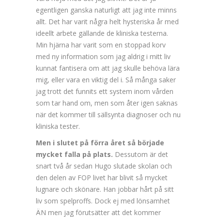
egentligen ganska naturligt att jag inte minns
allt. Det har varit några helt hysteriska år med
ideellt arbete gällande de kliniska testerna.
Min hjärna har varit som en stoppad korv
med ny information som jag aldrig i mitt liv
kunnat fantisera om att jag skulle behöva lära
mig, eller vara en viktig del i. Så många saker
jag trott det funnits ett system inom vården
som tar hand om, men som åter igen saknas
när det kommer till sällsynta diagnoser och nu
kliniska tester.
Men i slutet på förra året så började
mycket falla på plats.
Dessutom är det
snart två år sedan Hugo slutade skolan och
den delen av FOP livet har blivit så mycket
lugnare och skönare. Han jobbar hårt på sitt
liv som spelproffs. Dock ej med lönsamhet
ÄN men jag förutsätter att det kommer