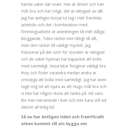
hända saker där snart. Han är driven och han
mår bra och har roligt, det är viktigast av allt.
Jag har äntligen börjat ta tag i mitt framtida
arbetsliv och det i kombination med
föreningsarbete är anledningen till mitt dåliga
bloggande. Tiden räcker inte riktigt till allt,
men den räcker till väldigt mycket. Jag
fokuserar på det som för stunden är viktigast
och de saker hjärnan har kapacitet att bolla
med samtidigt. Vissa bitar fungerar väldigt bra
ihop och föder varandra medan andra är
omöjliga att bolla med samtidigt. Jag har även
tagit mig tid att njuta av att Hugo mår bra och
vi inte har någon skola att tänka på. Att vara
lite mer närvarande i livet och inte bara stå vid
datorn all ledig tid.
Så nu har äntligen tiden och framförallt
orken kommit till att bygga om