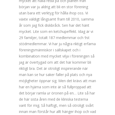
mycket att hålla reda på och planen från
början var ju aldrig att bli en stor förening
utan bara ett verktyg för hålla ihop oss. Vi
växte väldigt långsamt fram till 2010, samma
år som jag fick diskbråck. Sen har det hänt
mycket. Lite som en ketchupeffekt. Idag är vi
29 familjer, totalt 187 medlemmar och 9st
stödmedlemmar. Vi har ju några riktigt erfarna
föreningsmänniskor i sällskapet och i
kombination med mycket vilja i föreningen så
jag är övertygad om att det här kommer bli
riktigt bra. Det är otroligt inspirerande när
man kan se hur saker faller på plats och nya
möjligheter öppnar sig. Men det krävs att man
har en hjärna som inte är så fullproppad att
det börjar ramla ur öronen på en… Lite så har
de här sista åren med de kliniska testerna
varit för mig. Så häftigt, men så otroligt svårt
innan man förstår hur allt hänger ihop och vad