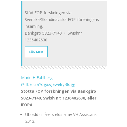
Stöd FOP-forskningen via
Svenska/Skandinaviska FOP-föreningens
insamling.
Bankgiro 5823-7140 • Swishnr
1236402630
LÄS MER
Marie H Fahlberg
–
@lilbellulaYoga&JewelryBlogg
Stötta FOP forskningen via Bankgiro
5823-7140, Swish nr: 1236402630, eller
IFOPA.
Utsedd till årets eldsjäl av VH Assistans
2013.