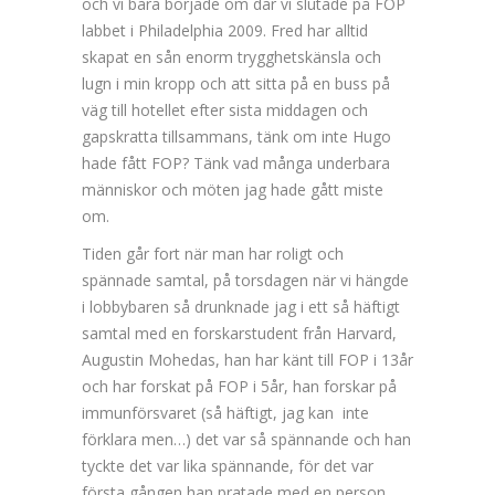
och vi bara började om där vi slutade på FOP
labbet i Philadelphia 2009. Fred har alltid
skapat en sån enorm trygghetskänsla och
lugn i min kropp och att sitta på en buss på
väg till hotellet efter sista middagen och
gapskratta tillsammans, tänk om inte Hugo
hade fått FOP? Tänk vad många underbara
människor och möten jag hade gått miste
om.
Tiden går fort när man har roligt och
spännade samtal, på torsdagen när vi hängde
i lobbybaren så drunknade jag i ett så häftigt
samtal med en forskarstudent från Harvard,
Augustin Mohedas, han har känt till FOP i 13år
och har forskat på FOP i 5år, han forskar på
immunförsvaret (så häftigt, jag kan inte
förklara men…) det var så spännande och han
tyckte det var lika spännande, för det var
första gången han pratade med en person