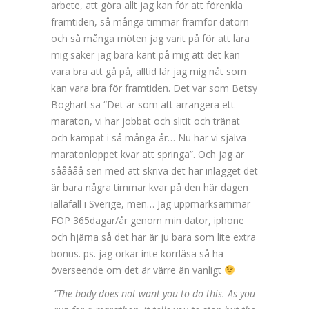
arbete, att göra allt jag kan för att förenkla
framtiden, så många timmar framför datorn
och så många möten jag varit på för att lära
mig saker jag bara känt på mig att det kan
vara bra att gå på, alltid lär jag mig nåt som
kan vara bra för framtiden. Det var som Betsy
Boghart sa “Det är som att arrangera ett
maraton, vi har jobbat och slitit och tränat
och kämpat i så många år… Nu har vi själva
maratonloppet kvar att springa”. Och jag är
sååååå sen med att skriva det här inlägget det
är bara några timmar kvar på den här dagen
iallafall i Sverige, men… Jag uppmärksammar
FOP 365dagar/år genom min dator, iphone
och hjärna så det här är ju bara som lite extra
bonus. ps. jag orkar inte korrläsa så ha
överseende om det är värre än vanligt
”The body does not want you to do this. As you