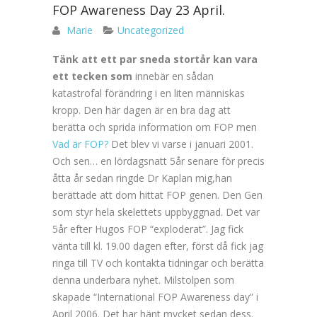
FOP Awareness Day 23 April.
Marie
Uncategorized
Tänk att ett par sneda stortår kan vara
ett tecken som
innebär en sådan
katastrofal förändring i en liten människas
kropp. Den här dagen är en bra dag att
berätta och sprida information om FOP men
Vad är FOP?
Det blev vi varse i januari 2001.
Och sen… en lördagsnatt 5år senare för precis
åtta år sedan ringde Dr Kaplan mig,han
berättade att dom hittat FOP genen. Den Gen
som styr hela skelettets uppbyggnad. Det var
5år efter Hugos FOP “exploderat”. Jag fick
vänta till kl. 19.00 dagen efter, först då fick jag
ringa till TV och kontakta tidningar och berätta
denna underbara nyhet. Milstolpen som
skapade “International FOP Awareness day” i
April 2006. Det har hänt mycket sedan dess.