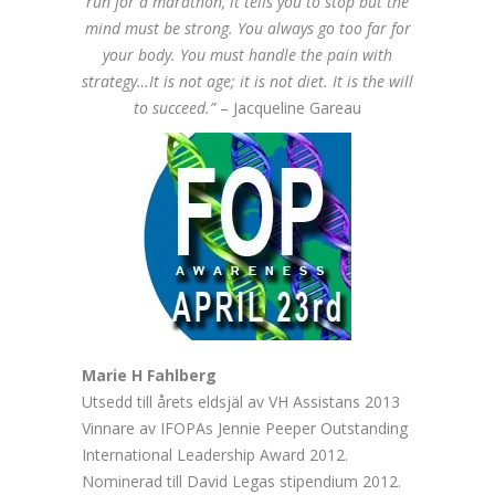
run for a marathon, it tells you to stop but the
mind must be strong. You always go too far for
your body. You must handle the pain with
strategy…It is not age; it is not diet. It is the will
to succeed.”
– Jacqueline Gareau
Marie H Fahlberg
Utsedd till årets eldsjäl av VH Assistans 2013
Vinnare av IFOPAs Jennie Peeper Outstanding
International Leadership Award 2012.
Nominerad till David Legas stipendium 2012.