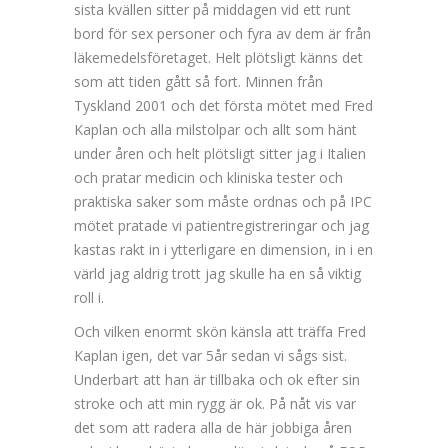
sista kvällen sitter på middagen vid ett runt
bord för sex personer och fyra av dem är från
läkemedelsföretaget. Helt plötsligt känns det
som att tiden gått så fort. Minnen från
Tyskland 2001 och det första mötet med Fred
Kaplan och alla milstolpar och allt som hänt
under åren och helt plötsligt sitter jag i Italien
och pratar medicin och kliniska tester och
praktiska saker som måste ordnas och på IPC
mötet pratade vi patientregistreringar och jag
kastas rakt in i ytterligare en dimension, in i en
värld jag aldrig trott jag skulle ha en så viktig
roll i.
Och vilken enormt skön känsla att träffa Fred
Kaplan igen, det var 5år sedan vi sågs sist.
Underbart att han är tillbaka och ok efter sin
stroke och att min rygg är ok. På nåt vis var
det som att radera alla de här jobbiga åren