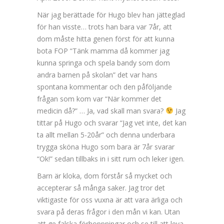
När jag berättade för Hugo blev han jätteglad
för han visste… trots han bara var 7år, att
dom måste hitta genen först för att kunna
bota FOP “Tänk mamma då kommer jag
kunna springa och spela bandy som dom
andra barnen på skolan” det var hans
spontana kommentar och den påföljande
frågan som kom var “När kommer det
medicin då?” … Ja, vad skall man svara?
Jag
tittar på Hugo och svarar “Jag vet inte, det kan
ta allt mellan 5-20år” och denna underbara
trygga sköna Hugo som bara är 7år svarar
“Ok!” sedan tillbaks in i sitt rum och leker igen.
Barn är kloka, dom förstår så mycket och
accepterar så många saker. Jag tror det
viktigaste för oss vuxna är att vara ärliga och
svara på deras frågor i den mån vi kan. Utan
att ge falska förhoppningar och se till att leva