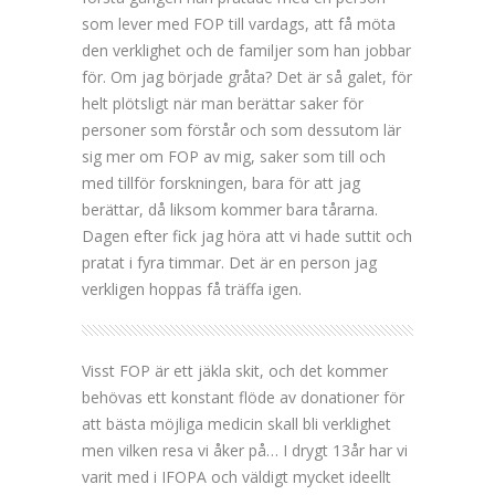
som lever med FOP till vardags, att få möta
den verklighet och de familjer som han jobbar
för. Om jag började gråta? Det är så galet, för
helt plötsligt när man berättar saker för
personer som förstår och som dessutom lär
sig mer om FOP av mig, saker som till och
med tillför forskningen, bara för att jag
berättar, då liksom kommer bara tårarna.
Dagen efter fick jag höra att vi hade suttit och
pratat i fyra timmar. Det är en person jag
verkligen hoppas få träffa igen.
Visst FOP är ett jäkla skit, och det kommer
behövas ett konstant flöde av donationer för
att bästa möjliga medicin skall bli verklighet
men vilken resa vi åker på… I drygt 13år har vi
varit med i IFOPA och väldigt mycket ideellt