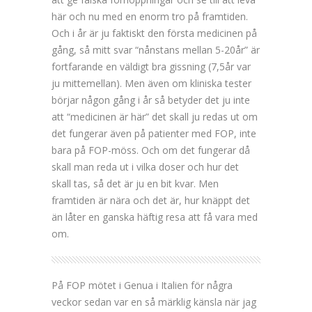
här och nu med en enorm tro på framtiden.
Och i år är ju faktiskt den första medicinen på
gång, så mitt svar “nånstans mellan 5-20år” är
fortfarande en väldigt bra gissning (7,5år var
ju mittemellan). Men även om kliniska tester
börjar någon gång i år så betyder det ju inte
att “medicinen är här” det skall ju redas ut om
det fungerar även på patienter med FOP, inte
bara på FOP-möss. Och om det fungerar då
skall man reda ut i vilka doser och hur det
skall tas, så det är ju en bit kvar. Men
framtiden är nära och det är, hur knäppt det
än låter en ganska häftig resa att få vara med
om.
På FOP mötet i Genua i Italien för några
veckor sedan var en så märklig känsla när jag