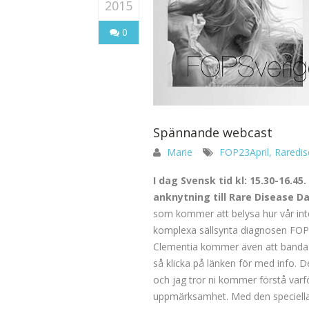
2015
0
Spännande webcast
Marie
FOP23April
,
Raredi
I dag Svensk tid kl: 15.30-16.45
anknytning till Rare Disease D
som kommer att belysa hur vår int
komplexa sällsynta diagnosen FOP oc
Clementia kommer även att banda in
så klicka på länken för med info. D
och jag tror ni kommer förstå varför
uppmärksamhet. Med den speciella o