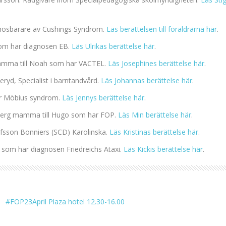
nosbärare av Cushings Syndrom.
Läs berättelsen till föräldrarna här
.
 som har diagnosen EB.
Läs Ulrikas berättelse här
.
mamma till Noah som har VACTEL.
Läs Josephines berättelse här
.
ryd, Specialist i barntandvård.
Läs Johannas berättelse här
.
ar Möbius syndrom.
Läs Jennys berättelse här
.
lberg mamma till Hugo som har FOP.
Läs Min berättelse här
.
afsson Bonniers (SCD) Karolinska.
Läs Kristinas berättelse här
.
n som har diagnosen Friedreichs Ataxi.
Läs Kickis berättelse här
.
#FOP23April Plaza hotel 12.30-16.00