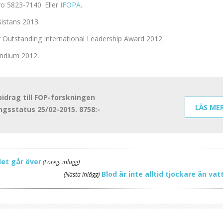
ro 5823-7140. Eller
IFOPA
.
sistans 2013.
 Outstanding International Leadership Award 2012.
endium 2012.
drag till FOP-forskningen
LÄS ME
ngsstatus 25/02-2015. 8758:-
et går över
(Föreg. inlägg)
Blod är inte alltid tjockare än va
(Nästa inlägg)