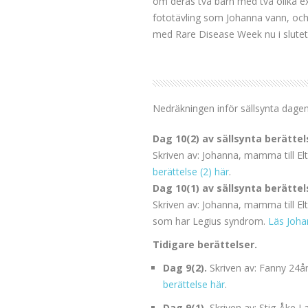
om deras två barn med två olika ex
fototävling som Johanna vann, och
med Rare Disease Week nu i slutet 
Nedräkningen inför sällsynta dagen
Dag 10(2) av sällsynta berättel
Skriven av: Johanna, mamma till El
berättelse (2) här
.
Dag 10(1) av sällsynta berättel
Skriven av: Johanna, mamma till E
som har Legius syndrom.
Läs Joha
Tidigare berättelser.
Dag 9(2).
Skriven av: Fanny 24å
berättelse här
.
Dag 9(1).
Skriven av: Stig-Åke 