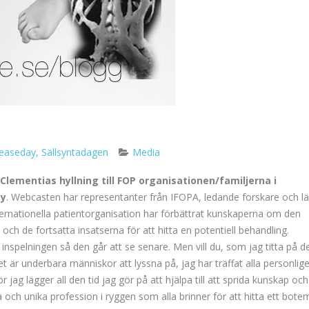
seaseday
,
Sällsyntadagen
Media
. Clementias hyllning till FOP organisationen/familjerna i
ay
. Webcasten har representanter från IFOPA, ledande forskare och l
ernationella patientorganisation har förbättrat kunskaperna om den
h de fortsatta insatserna för att hitta en potentiell behandling.
spelningen så den går att se senare. Men vill du, som jag titta på de
et är underbara människor att lyssna på, jag har träffat alla personlig
 jag lägger all den tid jag gör på att hjälpa till att sprida kunskap och
ch unika profession i ryggen som alla brinner för att hitta ett bote