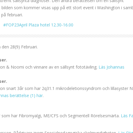
tremt sällsynta diagnoser. Den andra berättelsen om en sällsynt
 bilden som kommer visas upp på ett stort event i Washington i sam
på februari.
#FOP23April Plaza hotel 12.30-16.00
 den 28(9) Februari.
ser.
ton & Noomi och vinnare av en sällsynt fototävling.
Läs Johannas
ser.
lton snart 3år som har 2q31.1 mikrodeletionssyndrom och lillasyster 
nnas berättelse (1) här
.
r som har Fibromyalgi, ME/CFS och Segmentell Rörelsesmärta.
Läs F
Larsson. Rådgivare inom Specialpedagogiska skolmyndigheten.
Läs Stig