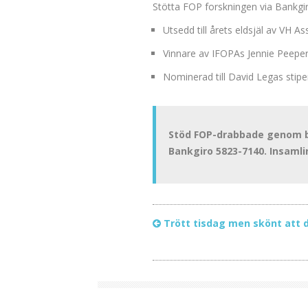
Stötta FOP forskningen via Bankgi
Utsedd till årets eldsjäl av VH As
Vinnare av IFOPAs Jennie Peeper
Nominerad till David Legas stip
Stöd FOP-drabbade genom bi
Bankgiro 5823-7140. Insamli
Trött tisdag men skönt att d