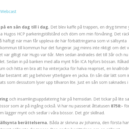
 Webcast
på en sån dag till i dag.
Det blev kaffe på trappen, en dryg timme
ta Hugos HCP parkeringstillstånd och döm om min förvåning. Det räc
å häftigt när man får uppleva de här förbättringarna som vi sällsynta
ån kommun till kommun hur det fungerar. Jag minns inte riktigt om det v
det var giltigt när Hugo var 6år. Men sedan ändrades det till 3år och nu
 det. Sedan in på banken med alla mynt från ICA Nyfors bössan. Råka
m och hitta en bra att ha vinterjacka för halva reapriset, en knallröd
ar bestämt att jag behöver ytterligare en jacka. En sån där lätt som i
lats som dessutom lyser upp tillvaron lite. Just en sån som saknades i
öring
och insamlingsuppdatering här på hemsidan. Det tickar på lite sa
 bössor som är på ingång också. Vi har nu passerat åttatusen
8758:-
för
som lägger mynt och sedlar i våra bössor. Det gör skillnad.
ällsynta berättelserna.
Båda är skrivna av Johanna, den första han