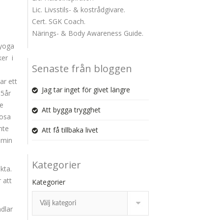
Lic. Livsstils- & kostrådgivare.
Cert. SGK Coach.
Närings- & Body Awareness Guide.
 yoga
ker i
Senaste från bloggen
ar ett
Jag tar inget för givet längre
 5år
de
Att bygga trygghet
rosa
nte
Att få tillbaka livet
 min
Kategorier
kta.
 att
Kategorier
dlar