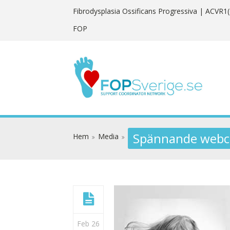
Fibrodysplasia Ossificans Progressiva
| ACVR1(
FOP
Spännande webc
Hem
Media
Feb 26