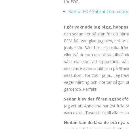
för FOP.
Role of FOP Patient Community
I går vaknade jag pigg, hoppas 
och sedan ner på stan för att häm
FEM ÅR! Vad glad jag blev, det är s
jobbar för. Sånt här är ju olika fr
eller två år som det första tillstån
så himla skönt att slippa tänka på
dessvärre även snubbla in på Stadiu
dessutom, för 250:- ja,ja… jag hävd
väger nånting och inte tar någon p
garderob. Perfekt!
Sedan blev det föreningsbokf
Jag vet att Annalena har 2st fulla
vara exakt. Tusen tack till alla er 
Nedan kan du läsa de två nya s