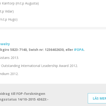
 Kärrtorp (m.t.p Augusta)
.p Vidar)
m.t.p Hugo)
ewelry
giro 5823-7140, Swish nr: 1236402630, eller
IFOPA
.
sistans 2013.
 Outstanding International Leadership Award 2012.
endium 2012.
drag till FOP-forskningen
LÄS ME
ngsstatus 14/10-2015 43623:-