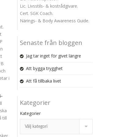
Lic. Livsstils- & kostrådgivare.
Cert. SGK Coach.
Närings- & Body Awareness Guide.
t.
t
OP
Senaste från bloggen
en
Jag tar inget för givet längre
tt
FB
Att bygga trygghet
och
etar i
Att få tillbaka livet
6-
Kategorier
ll
lska
Kategorier
till
sker