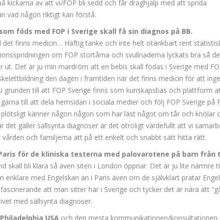
små kickarna av att vi/FOP bli sedd och får draghjälp med att sprida
n vad någon riktigt kan förstå.
som föds med FOP i Sverige skall få sin diagnos på BB.
 det finns medicin… Häftig tanke och inte helt otänkbart rent statistisk
tionsspridningen om FOP stortårna och svullnaderna lyckats bra så de
r ut. Det är ju min mardröm att en bebis skall födas i Sverige med F
kelettbildning den dagen i framtiden när det finns medicin för att ing
ju grunden till att FOP Sverige finns som kunskapsbas och plattform a
p gärna till att dela hemsidan i sociala medier och följ FOP Sverige på 
t plötsligt känner någon någon som har läst något om tår och knölar 
r det gäller sällsynta diagnoser är det otroligt värdefullt att vi samarb
vården och familjerna att på ett enkelt och snabbt sätt hitta rätt.
Paris för de kliniska testerna med palovarotene på barn från 
ånd skall bli klara så även siten i London öppnar. Det är ju lite närmre ti
enklare med Engelskan än i Paris även om de självklart pratar Enge
fascinerande att man sitter här i Sverige och tycker det är nära att “gå 
livet med sällsynta diagnoser.
 Philadelphia
USA
och den mesta kommunikationen/konsultationen 