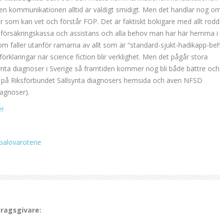
l den kommunikationen alltid är väldigt smidigt. Men det handlar nog om
om kan vet och förstår FOP. Det är faktiskt bökigare med allt rod
försäkringskassa och assistans och alla behov man har här hemma i
om faller utanför ramarna av allt som är “standard-sjukt-hadikapp-beh
rklaringar när science fiction blir verklighet. Men det pågår stora
ynta diagnoser i Sverige så framtiden kommer nog bli både bättre och
a på Riksförbundet Sällsynta diagnosers hemsida och även NFSD
iagnoser).
er
 palovarotene
dragsgivare: