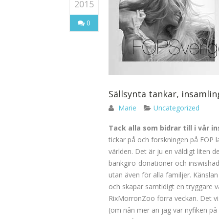
2015
0
Sällsynta tankar, insamlin
Marie
Uncategorized
Tack alla som bidrar till i vår 
tickar på och forskningen på FOP la
världen. Det är ju en väldigt liten
bankgiro-donationer och inswishade 
utan även för alla familjer. Känslan
och skapar samtidigt en tryggare
RixMorronZoo förra veckan. Det v
(om nån mer än jag var nyfiken på v