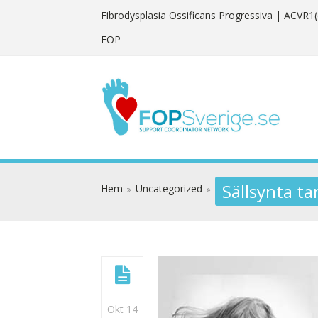
Fibrodysplasia Ossificans Progressiva
| ACVR1(
FOP
Sällsynta ta
Hem
Uncategorized
Okt 14