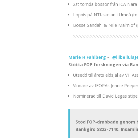
2st tömda bössor från ICA Nära i
Loppis på NTI-skolan i Umeå (m.t
Bosse Sandahl & Nille Malmlöf (
Marie H Fahlberg
–
@lilbellulaJ
Stötta FOP forskningen via Bank
Utsedd till årets eldsjäl av VH As
Vinnare av IFOPAs Jennie Peeper
Nominerad till David Legas stip
Stöd FOP-drabbade genom bi
Bankgiro 5823-7140. Insamli