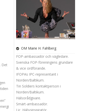
OM Marie H. Fahlberg
FOP-ambassadör och vägledare.
Svenska FOP-föreningens grundare
. Det
& vice ordförande.
IFOPAs IPC-representant i
Norden/Baltikum.
ngen
Tin Soldiers kontaktperson i
mtiden
Norden/Baltikum.
Hälsorådgivare.
sen”
Smärt-ambassadör.
energi
Lic. Hälsoinspiratör.