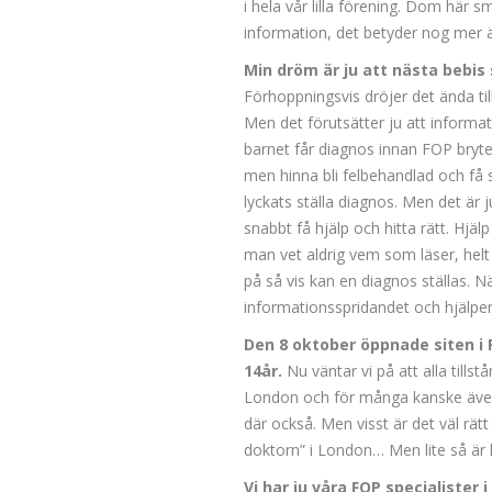
i hela vår lilla förening. Dom här 
information, det betyder nog mer ä
Min dröm är ju att nästa bebis 
Förhoppningsvis dröjer det ända till
Men det förutsätter ju att informa
barnet får diagnos innan FOP bryte
men hinna bli felbehandlad och få s
lyckats ställa diagnos. Men det är 
snabbt få hjälp och hitta rätt. Hjäl
man vet aldrig vem som läser, hel
på så vis kan en diagnos ställas. Nä
informationsspridandet och hjälper 
Den 8 oktober öppnade siten i 
14år.
Nu väntar vi på att alla tillst
London och för många kanske även 
där också. Men visst är det väl rätt 
doktorn” i London… Men lite så är 
Vi har ju våra FOP specialister i