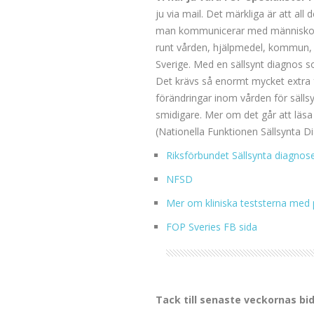
ju via mail. Det märkliga är att al
man kommunicerar med människor s
runt vården, hjälpmedel, kommun, 
Sverige. Med en sällsynt diagnos s
Det krävs så enormt mycket extra fö
förändringar inom vården för sälls
smidigare. Mer om det går att läs
(Nationella Funktionen Sällsynta D
Riksförbundet Sällsynta diagnos
NFSD
Mer om kliniska teststerna med
FOP Sveries FB sida
Tack till senaste veckornas bi