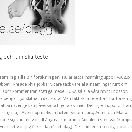
g och kliniska tester
insamling till FOP forskningen.
Nu är årets insamling uppe i 43623:- 
bbet i Philadelphia jobbar vidare tack vare alla insamlingar runt om i
 del som kommer från statliga medel i USA så alla våra mynt i bössor,
pengar gör skillnad i det stora. Men faktiskt inte enbart för forskni
 att vi i Sverige kan påverka och göra skillnad. Det inger hopp för fra
 vardag idag. Även uppmärksamheten genom Laila, Adam och Marko i
isade sig vara en vän till Augustas mamma Annalena som var “kompi
em det var, jag fick reda på det idag). Det sprider så otroligt positiv 