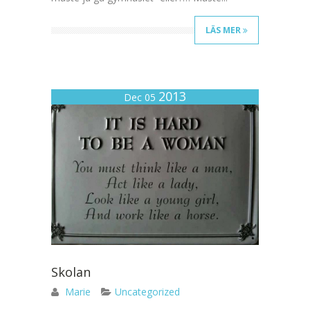
LÄS MER
2013
Dec 05
Skolan
Marie
Uncategorized