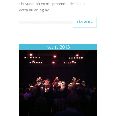
I huvudet på en #hcpmamma del 8. Just i
detta nu är jag av...
LÄS MER
2013
Nov 15