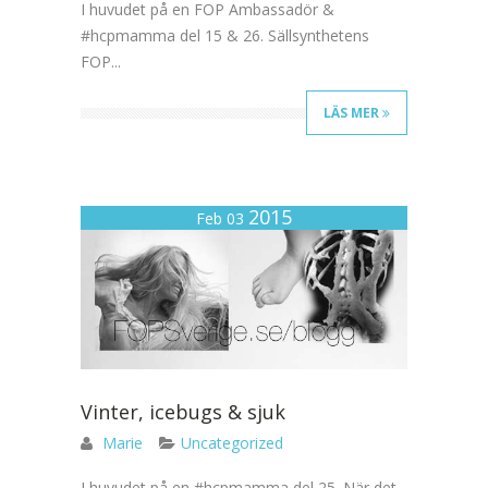
I huvudet på en FOP Ambassadör &
#hcpmamma del 15 & 26. Sällsynthetens
FOP...
LÄS MER
2015
Feb 03
Vinter, icebugs & sjuk
Marie
Uncategorized
I huvudet på en #hcpmamma del 25. När det