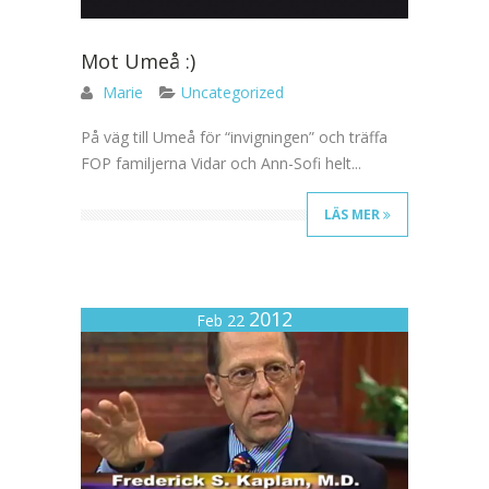
Mot Umeå :)
Marie
Uncategorized
På väg till Umeå för “invigningen” och träffa
FOP familjerna Vidar och Ann-Sofi helt...
LÄS MER
2012
Feb 22