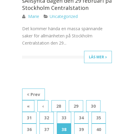
sÄllsynta dagen den 29 februari på
Stockholm Centralstation
Marie
Uncategorized
Det kommer hända en massa spännande
saker för allmänheten på Stockholm
Centralstation den 29...
LÄS MER
Prev
«
‹
28
29
30
31
32
33
34
35
36
37
38
39
40