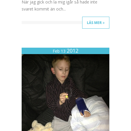
När jag gick och la mig igår så hade inte
svaret kommit än och...
LÄS MER
2012
Feb 13