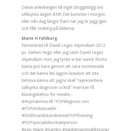
Därav anledningen till inget blogginlägg om
sÄllsynta dagen ÄN!!! Det kommer i morgon
eller nån dag längre fram när jag är pigg igen
och fått ordning på bilderna.
Marie H Fahlberg
Nominerad till David Legas stipendium 2012.
ps. Varken Hugo eller jag vann David Legas
stipendium men jag tycke vi har vunnit första
bästa pris bara genom att vara nominerade
och det känns lite lagom kravlöst att inte
behöva känna att jag/vi skall “representera
sällsynta diagnoser också” man kan få
kloningsbehov för mindre…
#Hcpmamma till “FOPdiagnsos son
#FOPAmbassadör
#OrdförandiskandinaviskFOPförening
#FOPspecialsitkontaktperson
#ego-Marie #Sambo #Vanligmammatill2söner