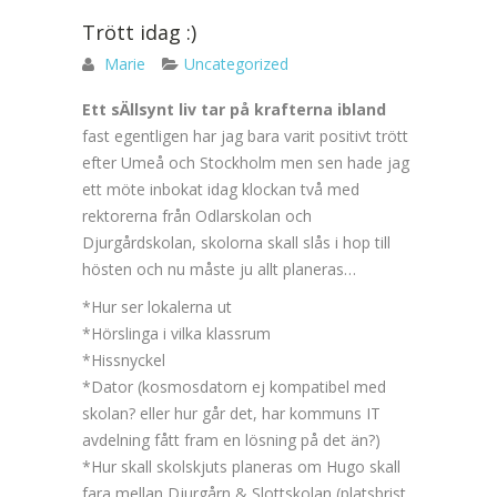
Trött idag :)
Marie
Uncategorized
Ett sÄllsynt liv tar på krafterna ibland
fast egentligen har jag bara varit positivt trött
efter Umeå och Stockholm men sen hade jag
ett möte inbokat idag klockan två med
rektorerna från Odlarskolan och
Djurgårdskolan, skolorna skall slås i hop till
hösten och nu måste ju allt planeras…
*Hur ser lokalerna ut
*Hörslinga i vilka klassrum
*Hissnyckel
*Dator (kosmosdatorn ej kompatibel med
skolan? eller hur går det, har kommuns IT
avdelning fått fram en lösning på det än?)
*Hur skall skolskjuts planeras om Hugo skall
fara mellan Djurgårn & Slottskolan (platsbrist