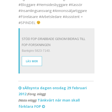
#Bloggare #Hemsidesbyggare #Kassör
#Insamlingsansvarig #Annonssäljartiggare
#Föreläsare #Arbetsledare #Assistent =
#SPINDEL
STÖD FOP-DRABBADE GENOM BIDRAG TILL
FOP-FORSKNINGEN
Bankgiro 5823-7140.
LÄS MER
sÄllsynta dagen onsdag 29 februari
2012
(Föreg. inlägg)
Tänkvärt när man skall
(Nästa inlägg)
förklara FOP