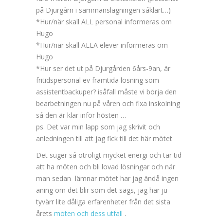
på Djurgårn i sammanslagningen såklart…)
*Hur/när skall ALL personal informeras om
Hugo
*Hur/när skall ALLA elever informeras om
Hugo
*Hur ser det ut på Djurgården 6års-9an, är
fritidspersonal ev framtida lösning som
assistentbackuper? isåfall måste vi börja den
bearbetningen nu på våren och fixa inskolning
så den är klar inför hösten …
ps. Det var min lapp som jag skrivit och
anledningen till att jag fick till det här mötet
Det suger så otroligt mycket energi och tar tid
att ha möten och bli lovad lösningar och när
man sedan lämnar mötet har jag ändå ingen
aning om det blir som det sägs, jag har ju
tyvärr lite dåliga erfarenheter från det sista
årets
möten och dess utfall
.