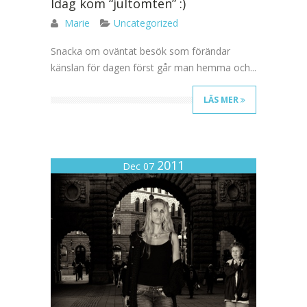
Idag kom “jultomten” :)
Marie
Uncategorized
Snacka om oväntat besök som förändar
känslan för dagen först går man hemma och...
LÄS MER
2011
Dec 07