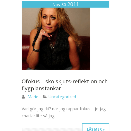
2011
Nov 30
Ofokus… skolskjuts-reflektion och
flygplanstankar
Marie
Uncategorized
Vad gör jag då? när jag tappar fokus… jo jag
chattar lite så jag...
LÄS MER