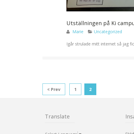
Utställningen på Ki campu
Marie
Uncategorized
Igår strulade mitt internet så jag fi
Prev
1
2
Translate
Ins
Stö