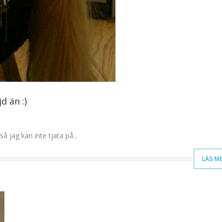
d än :)
å jag kan inte tjata på...
LÄS M