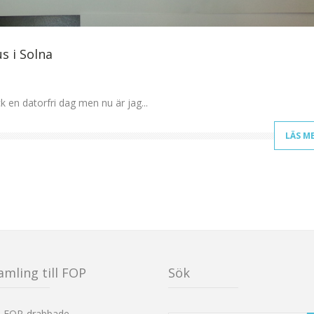
s i Solna
ck en datorfri dag men nu är jag...
LÄS M
amling till FOP
Sök
d FOP-drabbade