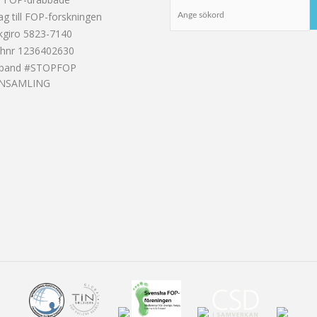
ag till FOP-forskningen
kgiro 5823-7140
shnr 1236402630
band #STOPFOP
INSAMLING