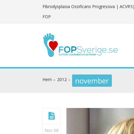
Fibrodysplasia Ossificans Progressiva
| ACVR1(
FOP
november
Hem
2012
Nov 08