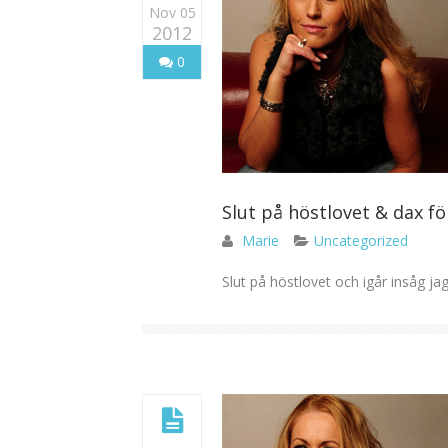
Nov 05
2012
0
Slut på höstlovet & dax fö
Marie
Uncategorized
Slut på höstlovet och igår insåg jag