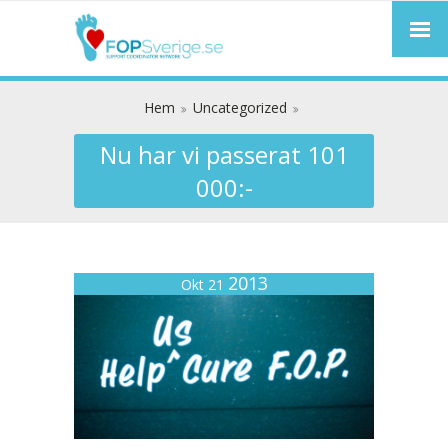
Hem
Uncategorized
Nu har vi passerat 101
000:-
2013
Okt 21