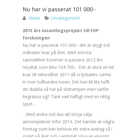
Nu har vi passerat 101 000:-
Marie
Uncategorized
2013 års insamlingsprojekt till FOP
forskningen
Nu har vi passerat 101 000:- det är drygt två
månader kvar på året. Med största
sannolikhet kommer vi passera 2012 års
resultat som blev 104 730:-. Det är dock en bit
kvar till rekordåret 2011 då vi lyckades samla
in över tvåhundra-tusen. Det kan bli lite tufft
att dubbla så här på sluttampen men varför
begränsa sig? Tänk vad häftigt med en riktig
spurt…
…Med andra ord dax att börja sälja
annonsplatser inför 2014. Det kanske är några
företag som kan behöva ett extra avdrag så i
slutet på året och samtidigt göra en enormt