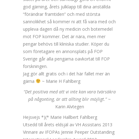
god gärning, årets julklapp till dina anställda
“förändrar framtiden” och med största
sannolikhet så kommer ni att få vara med och
uppleva dagen då ny medicin och botemedel
mot FOP kommer. Det är nära, men mer
pengar behövs till kliniska studier. Köper du
som företagare en annonsplats på FOP
Sverige går alla pengarna oavkortat till FOP
forskningen.
Jag gör allt gratis och i det här fallet mer än
gärna
~ Marie H Fahlberg
“Det positiva med att vi inte kan vara tvärsäkra
på någonting, är att allting blir möjligt.”
~
Karin Alvtegen
Hejsvejs *)(* Marie Hallbert Fahlberg
Utsedd till årets eldsjäl av VH Assistans
2013
Vinnare av IFOPAs Jennie Peeper Outstanding