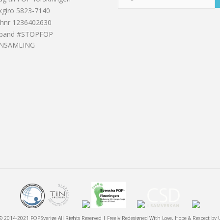
kgiro 5823-7140
shnr 1236402630
band #STOPFOP
INSAMLING
© 2014-2021 FOPSverige All Rights Reserved | Freely Redesigned With Love, Hope & Respect by