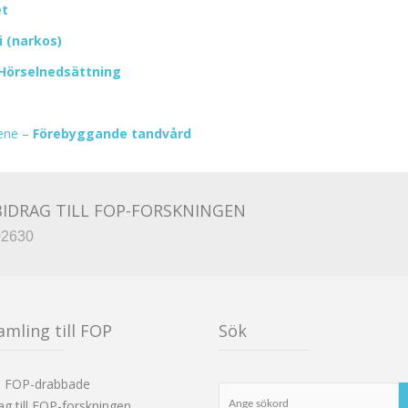
et
 (narkos)
Hörselnedsättning
iene –
Förebyggande tandvård
IDRAG TILL FOP-FORSKNINGEN
02630
amling till FOP
Sök
d FOP-drabbade
ag till FOP-forskningen