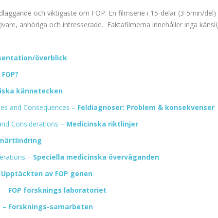
undläggande och viktigaste om FOP. En filmserie i 15-delar (3-5min/del
are, anhöriga och intresserade. Faktafilmerna innehåller inga känsliga
sentation/överblick
 FOP?
niska kännetecken
sues and Consequences –
Feldiagnoser: Problem & konsekvenser
 and Considerations –
Medicinska riktlinjer
märtlindring
derations –
Speciella medicinska överväganden
–
Upptäckten av FOP genen
b –
FOP forsknings laboratoriet
h –
Forsknings-samarbeten